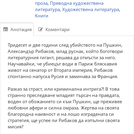
проза
,
Преводна художествена
литература
,
Художествена литература
,
Книги
Анотация
Коментари
Тридесет и две години след убийството на Пушкин,
Александър Рибаков, млад руснак, който боготвори
литературния гигант, решава да отмъсти за него.
Научавайки, че убиецът води в Париж бляскавия
живот на сенатор от Втората империя, Рибаков
спонтанно напуска Русия и заминава за Франция.
Разказ за страст, или криминална интрига?! В това
странно преследване младият търсач на правдата,
воден от обожанието си към Пушкин, ще преживее
любовни афери и силна омраза. Жертва на своята
благородна наивност и на лошо изградената си
стратегия, ще успее ли Рибаков да изпълни своята
мисия?