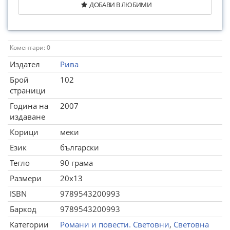
ДОБАВИ В ЛЮБИМИ
Коментари: 0
Издател
Рива
Брой
102
страници
Година на
2007
издаване
Корици
меки
Език
български
Тегло
90 грама
Размери
20x13
ISBN
9789543200993
Баркод
9789543200993
Категории
Романи и повести. Световни
,
Световна