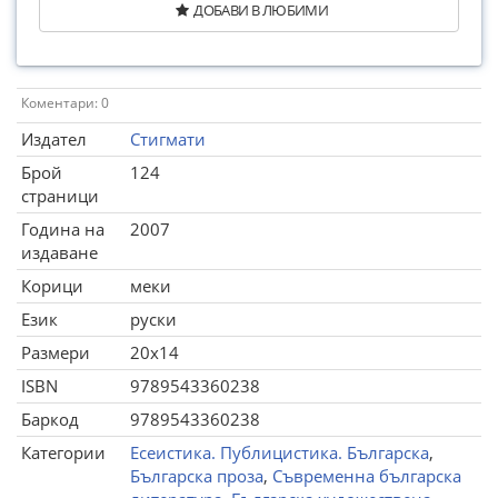
ДОБАВИ В ЛЮБИМИ
Коментари: 0
Издател
Стигмати
Брой
124
страници
Година на
2007
издаване
Корици
меки
Език
руски
Размери
20x14
ISBN
9789543360238
Баркод
9789543360238
Категории
Есеистика. Публицистика. Българска
,
Българска проза
,
Съвременна българска