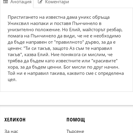
Анотация
Коментари
Пристигането на известна дама уникс обръща
Униксвил наопаки и поставя Пънчинело в
унизително положение. Но Елий, майсторът резбар,
помага на Пънчинело да види, че не е необходимо
да бъде направен от "правилното" дърво, за да е
ценен: "Ти си такъв, защото Аз съм те направил
такъв", казва Елий. Ние понякога си мислим, че
трябва да бъдем като известните или "красивите"
хора, за да бъдем ценни. Бог мисли по друг начин.
Той ни е направил такива, каквито сме с определена
цел.
ХЕЛИКОН
ПОМОЩ
За нас
Търсене