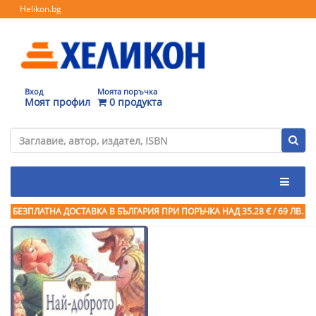
Helikon.bg
Вход
Моята поръчка
Моят профил
0 продукта
БЕЗПЛАТНА ДОСТАВКА В БЪЛГАРИЯ ПРИ ПОРЪЧКА
НАД 35.28 € / 69 ЛВ.