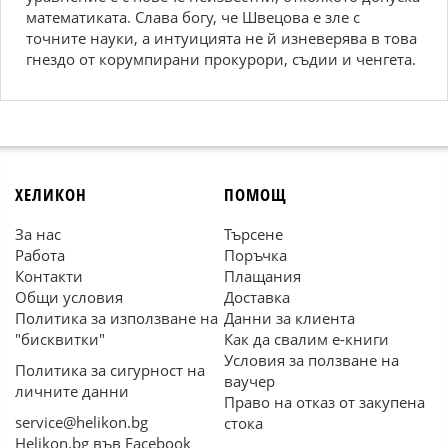
математиката. Слава богу, че Швецова е зле с
точните науки, а интуицията не й изневерява в това
гнездо от корумпирани прокурори, съдии и ченгета.
ХЕЛИКОН
ПОМОЩ
За нас
Търсене
Работа
Поръчка
Контакти
Плащания
Общи условия
Доставка
Политика за използване на
Данни за клиента
"бисквитки"
Как да свалим е-книги
Условия за ползване на
Политика за сигурност на
ваучер
личните данни
Право на отказ от закупена
service@helikon.bg
стока
Helikon.bg във Facebook