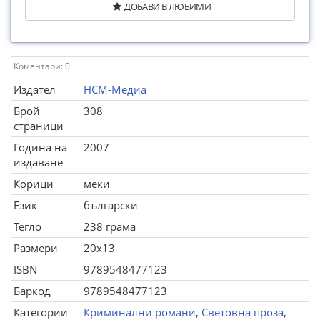
ДОБАВИ В ЛЮБИМИ
Коментари: 0
Издател
НСМ-Медиа
Брой
308
страници
Година на
2007
издаване
Корици
меки
Език
български
Тегло
238 грама
Размери
20x13
ISBN
9789548477123
Баркод
9789548477123
Категории
Криминални романи
,
Световна проза
,