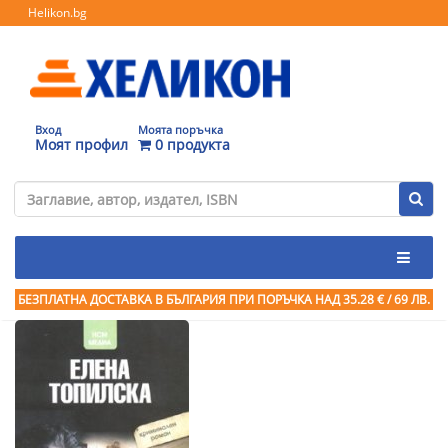
Helikon.bg
Вход
Моята поръчка
Моят профил
0 продукта
БЕЗПЛАТНА ДОСТАВКА В БЪЛГАРИЯ ПРИ ПОРЪЧКА
НАД 35.28 € / 69 ЛВ.