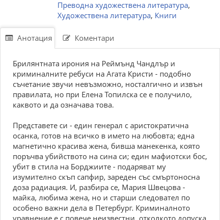
Преводна художествена литература
,
Художествена литература
,
Книги
Анотация
Коментари
Брилянтната ирония на Реймънд Чандлър и
криминалните ребуси на Агата Кристи - подобно
съчетание звучи невъзможно, носталгично и извън
правилата, но при Елена Топилска се е получило,
каквото и да означава това.
Представете си - един генерал с аристократична
осанка, готов на всичко в името на любовта; една
магнетично красива жена, бивша манекенка, която
поръчва убийството на сина си; един мафиотски бос,
убит в стила на Борджиите - подаряват му
изумително скъп сапфир, зареден със смъртоносна
доза радиация. И, разбира се, Мария Швецова -
майка, любима жена, но и старши следовател по
особено важни дела в Петербург. Криминалното
уравнение е с повече неизвестни, отколкото допуска