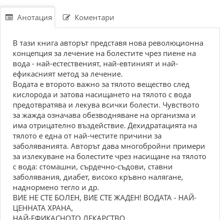
Анотация
Коментари
В тази книга авторът представя нова революционна
концепция за лечение на болестите чрез пиене на
вода - най-естественият, най-евтиният и най-
ефикасният метод за лечение.
Водата е второто важно за тялото вещество след
кислорода и затова насищането на тялото с вода
предотвратява и лекува всички болести. Чувството
за жажда означава обезводняване на организма и
има отрицателно въздействие. Дехидратацията на
тялото е една от най-честите причини за
заболяванията. Авторът дава многобройни примери
за излекуване на болестите чрез насищане на тялото
с вода: стомашни, сърдечно-съдови, ставни
заболявания, диабет, високо кръвно налягане,
наднормено тегло и др.
ВИЕ НЕ СТЕ БОЛЕН, ВИЕ СТЕ ЖАДЕН! ВОДАТА - НАЙ-
ЦЕННАТА ХРАНА,
НАЙ-ЕФИКАСНОТО ЛЕКАРСТВО.