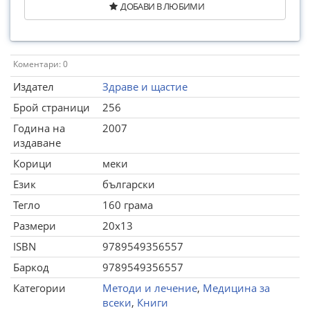
ДОБАВИ В ЛЮБИМИ
Коментари: 0
Издател
Здраве и щастие
Брой страници
256
Година на
2007
издаване
Корици
меки
Език
български
Тегло
160 грама
Размери
20x13
ISBN
9789549356557
Баркод
9789549356557
Категории
Методи и лечение
,
Медицина за
всеки
,
Книги