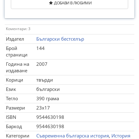
ДОБАВИ В ЛЮБИМИ
Коментари: 3
Издател
Български бестселър
Брой
144
страници
Година на
2007
издаване
Корици
твърди
Език
български
Тегло
390 грама
Размери
23x17
ISBN
9544630198
Баркод
9544630198
Категории
Съвременна българска история
,
История