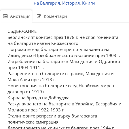
на България
,
История
,
Книги
Анотация
Коментари
СЪДЪРЖАНИЕ
Берлинският конгрес през 1878 г. не спря гоненията
на българите извън Княжеството
Погромите над българите при потушаването на
Илинденско-Преображенското въстание през 1903 г.
Изтребление на българите в Македония и Одринско
през 1904-1911 г.
Разорението на българите в Тракия, Македония и
Мала Азия през 1913 г.
Нови гонения на българите след Ньойския мирен
договор от 1919 г.
Кървава бразда на Добруджа
Разкулачването на българите в Украйна, Бесарабия и
Молдова през 1922-1993 г.
Сталиновите репресии върху българската
политическа емиграция
Депортирането на кримските българи през 1944 г.