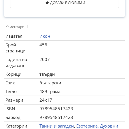
ДОБАВИ В ЛЮБИМИ
Коментари: 1
Издател
Икон
Брой
456
страници
Година на
2007
издаване
Корици
твърди
Език
български
Тегло
489 грама
Размери
24x17
ISBN
9789548517423
Баркод
9789548517423
Категории
Тайни и загадки
,
Езотерика. Духовни