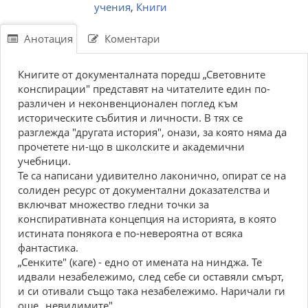
учения
,
Книги
Анотация
Коментари
Книгите от документалната поредш „Световните
конспирации" представят на читателите един по-
различен и неконвенционален поглед към
историческите събития и личности. В тях се
разглежда "другата история", онази, за която няма да
прочетете ни-що в школските и академични
учебници.
Те са написани удивително лаконично, опират се на
солиден ресурс от документални доказателства и
включват множество гледни точки за
конспиративната концепция на историята, в която
истината понякога е по-невероятна от всяка
фантастика.
„Сенките" (каге) - едно от имената на нинджа. Те
идвали незабележимо, след себе си оставяли смърт,
и си отивали също така незабележимо. Наричали ги
още „невидимите".