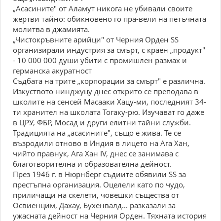
„Асасините" от Аламут никога не убивали своите
жертви тайно: обикновено го пра-вели на петъчната
молитва в джамията.
„Чистокръвните арийци" от Черния Орден SS
организирали индустрия за смърт, с краен „продукт"
- 10 000 000 души убити с промишлен размах и
германска акуратност
Съдбата на трите „корпорации за смърт" е различна.
Изкуството нинджуцу днес открито се преподава в
школите на сенсей Масааки Хацу-ми, последният 34-
ти хранител на школата Тогаку-рю. Изучават го даже
в ЦРУ, ФБР, Мосад и други елитни тайни служби.
Традицията на „асасините", също е жива. Те се
възродили отново в Индия в лицето на Ага Хан,
чийто правнук, Ага Хан IV, днес се занимава с
благотворителна и образователна дейност.
През 1946 г. в Нюрнберг съдиите обявили SS за
престъпна организация. Оцелели като по чудо,
приличащи на скелети, човешки същества от
Освиенцим, Дахау, Бухенвалд... разказали за
ужасната дейност на Черния Орден. Тяхната история