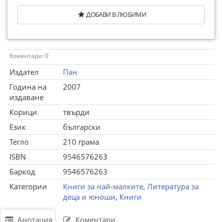
ДОБАВИ В ЛЮБИМИ
Коментари: 0
Издател
Пан
Година на
2007
издаване
Корици
твърди
Език
български
Тегло
210 грама
ISBN
9546576263
Баркод
9546576263
Категории
Книги за най-малките
,
Литература за
деца и юноши
,
Книги
Анотация
Коментари