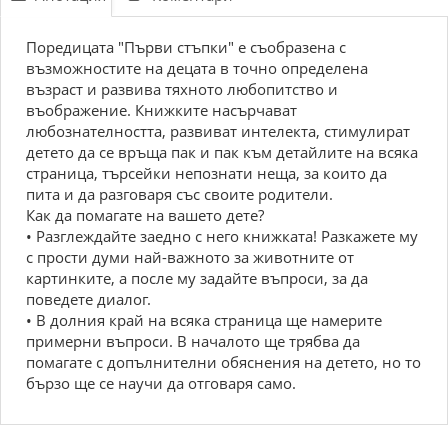
Поредицата "Първи стъпки" е съобразена с
възможностите на децата в точно определена
възраст и развива тяхното любопитство и
въображение. Книжките насърчават
любознателността, развиват интелекта, стимулират
детето да се връща пак и пак към детайлите на всяка
страница, търсейки непознати неща, за които да
пита и да разговаря със своите родители.
Как да помагате на вашето дете?
• Разглеждайте заедно с него книжката! Разкажете му
с прости думи най-важното за животните от
картинките, а после му задайте въпроси, за да
поведете диалог.
• В долния край на всяка страница ще намерите
примерни въпроси. В началото ще трябва да
помагате с допълнителни обяснения на детето, но то
бързо ще се научи да отговаря само.