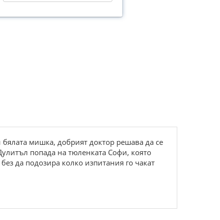
 и бялата мишка, добрият доктор решава да се
Дулитъл попада на тюленката Софи, която
, без да подозира колко изпитания го чакат