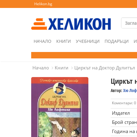
Helikon.bg
НАЧАЛО
КНИГИ
УЧЕБНИЦИ
ПОДАРЪЦИ
И
Начало
Книги
Циркът на Доктор Дулитъл
Циркът 
Автор:
Хю Лоф
Коментари: 0
Издател
Брой стра
Година на