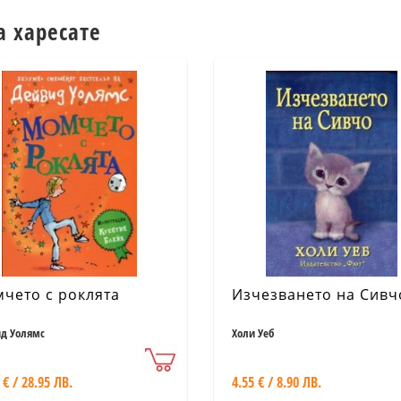
а харесате
чето с роклята
Изчезването на Сивч
д Уолямс
Холи Уеб
 € / 28.95 ЛВ.
4.55 € / 8.90 ЛВ.