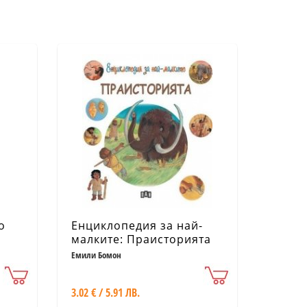
о
Енциклопедия за най-
малките: Праисторията
Емили Бомон
3.02 € / 5.91 ЛВ.