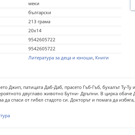
меки
български
213 грама
20x14
9542605722
9542605722
Литература за деца и юноши
,
Книги
чето Джип, патицата Даб-Даб, прасето Гъб-Гъб, бухалът Ту-Ту
ероятното двуглаво животно Бутни- Дръпни. В цирка обаче 
а да спаси от гибел стадото си. Докторът и помага да избяга
тура