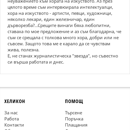
неуважението към хората на изкуството. Аз през
цялото време съм интервюирала интелектуалци,
хора на изкуството - артисти, певци, художници,
няколко лекари, един железничар, един
дърворезба?...Срещите винаги бяха любопитни,
ставаха по мое предложение и аз съм благодарна, че
съм се срещала с толкова много хора, добри или не
съвсем. Защото това ме е карало да се чувствам
жива, полезна.
Е, не станах журналистическа "звезда", но съвестно
си върша работата и днес.
ХЕЛИКОН
ПОМОЩ
За нас
Търсене
Работа
Поръчка
Контакти
Плащания