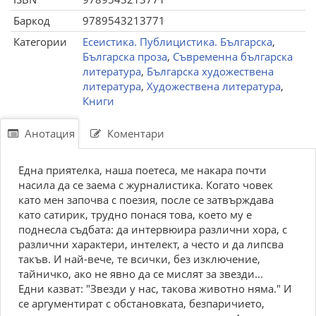
Баркод
9789543213771
Категории
Есеистика. Публицистика. Българска
,
Българска проза
,
Съвременна българска
литература
,
Българска художествена
литература
,
Художествена литература
,
Книги
Анотация
Коментари
Една приятелка, наша поетеса, ме накара почти
насила да се заема с журналистика. Когато човек
като мен започва с поезия, после се затвърждава
като сатирик, трудно понася това, което му е
поднесла съдбата: да интервюира различни хора, с
различни характери, интелект, а често и да липсва
такъв. И най-вече, те всички, без изключение,
тайничко, ако не явно да се мислят за звезди...
Едни казват: "Звезди у нас, такова животно няма." И
се аргументират с обстановката, безпаричието,