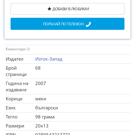
ДОБАВИ В ЛЮБИМИ
ПОРЪЧАЙ ПО ТЕЛЕФОН
Коментари: 0
Издател
Изток-Запад
Брой
68
страници
Година на
2007
издаване
Корици
меки
Език
български
Тегло
98 грама
Размери
20x13
ISBN
9789543213771