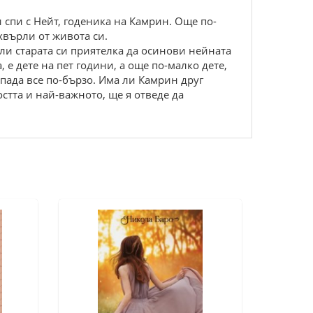
 спи с Нейт, годеника на Камрин. Още по-
зхвърли от живота си.
ли старата си приятелка да осинови нейната
 е дете на пет години, а още по-малко дете,
тпада все по-бързо. Има ли Камрин друг
стта и най-важното, ще я отведе да