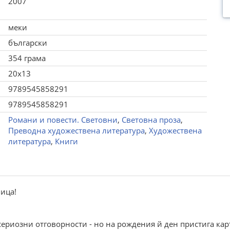
2007
меки
български
354 грама
20x13
9789545858291
9789545858291
Романи и повести. Световни
,
Световна проза
,
Преводна художествена литература
,
Художествена
литература
,
Книги
ница!
ериозни отговорности - но на рождения й ден пристига карти