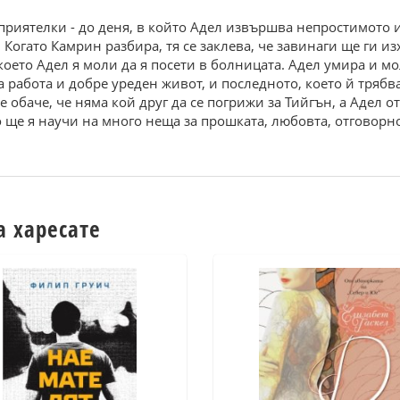
риятелки - до деня, в който Адел извършва непростимото и
 Когато Камрин разбира, тя се заклева, че завинаги ще ги и
оето Адел я моли да я посети в болницата. Адел умира и мо
работа и добре уреден живот, и последното, което й трябва,
е обаче, че няма кой друг да се погрижи за Тийгън, а Адел о
о ще я научи на много неща за прошката, любовта, отговорно
а харесате