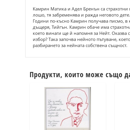
Камрин Матика и Адел Бренън са страхотни п
лошо, тя забременява и ражда неговото дете.
Години по-късно Камрин получава писмо, в к
дъщеря, Тийгън. Камрин обаче има страхотна 
което винаги ще й напомня за Нейт. Оказва с
избор? Така започва нейното пътуване, коет
разбирането за нейната собствена същност.
Продукти, които може също д