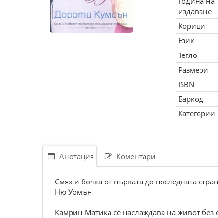
Година на
издаване
Корици
Език
Тегло
Размери
ISBN
Баркод
Категории
Анотация
Коментари
Смях и болка от първата до последната стра
Ню Уомън
Камрин Матика се наслаждава на живот без с