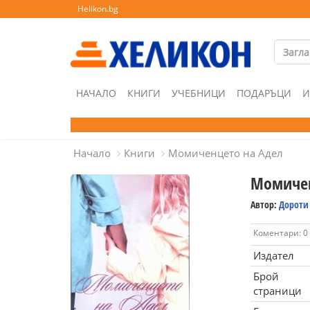
Helikon.bg
НАЧАЛО
КНИГИ
УЧЕБНИЦИ
ПОДАРЪЦИ
И
Начало
Книги
Момиченцето на Адел
Момичен
Автор:
Дороти
Коментари: 0
Издател
Брой
страници