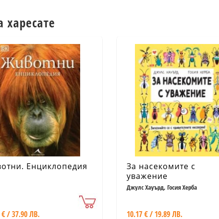
а харесате
отни. Енциклопедия
За насекомите с
уважение
Джулс Хауърд, Госия Херба
 € / 37.90 ЛВ.
10.17 € / 19.89 ЛВ.