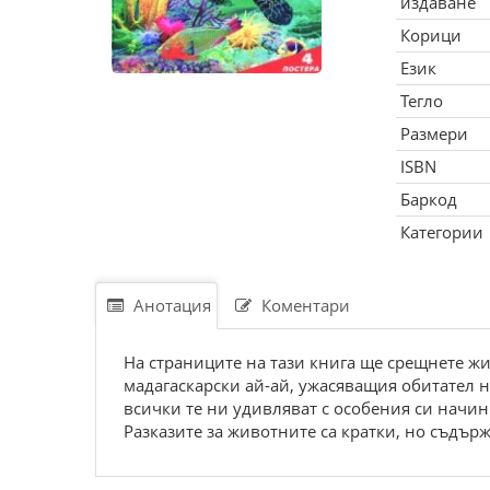
издаване
Корици
Език
Тегло
Размери
ISBN
Баркод
Категории
Анотация
Коментари
На страниците на тази книга ще срещнете ж
мадагаскарски ай-ай, ужасяващия обитател на
всички те ни удивляват с особения си начин
Разказите за животните са кратки, но съдър