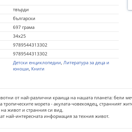
твърди
български
697 грама
34x25
9789544313302
9789544313302
Детски енциклопедии
,
Литература за деца и
юноши
,
Книги
ивотни от най-различни краища на нашата планета: бели ме
 тропическите морета - акулата-човекоядец, странният жител
 на живот и странния си вид.
жат най-интересната информация за техния живот.