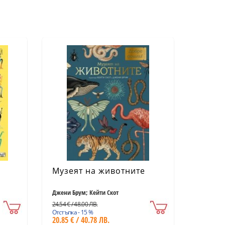
Музеят на животните
Джени Брум; Кейти Скот
24.54 € / 48.00 ЛВ.
Отстъпка - 15 %
20.85 € / 40.78 ЛВ.