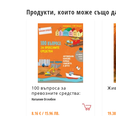
Продукти, които може също д
100 въпроса за
Жив
превозните средства:
автомобили, влакове,
Наталия Оглобля
кораби, самолети,
ракети...
8.16 € / 15.96 ЛВ.
19.38