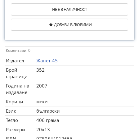
НЕ Е В НАЛИЧНОСТ
ДОБАВИ В ЛЮБИМИ
Коментари: 0
Издател
Жанет-45
Брой
352
страници
Година на
2007
издаване
Корици
меки
Език
български
Тегло
406 грама
Размери
20x13
ISBN
9789544913656