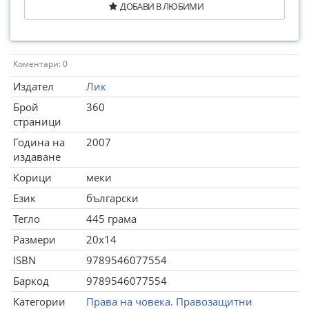
ДОБАВИ В ЛЮБИМИ
Коментари: 0
Издател
Лик
Брой
360
страници
Година на
2007
издаване
Корици
меки
Език
български
Тегло
445 грама
Размери
20x14
ISBN
9789546077554
Баркод
9789546077554
Категории
Права на човека. Правозащитни