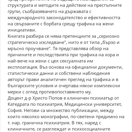
структурата и методите на действие на престъпните
групи, съобразяването на държавата с
международното законодателство и ефективността
на свързаните с борбата срещу трафика на жени
инициативи.
Книгата разбира се няма претенциите за „сериозно
стратегическо изследване", нито е от типа „бързо и
мръсно проучване". Тя представлява обзор на
причините и последствията при трафика на хора и
най-вече на жени с цел сексуалната им
експлоатация. Въз основа на официални документи,
статистически данни и собствени наблюдения
авторът прави аналитичен преглед на трафика и в
българските условия и очертава някои комплексни
мерки с оглед противопоставянето му.
Доцент д-р Христо Попов е клиничен психиатър от
Катедрата по психиатрия, Медицински университет,
София. Негови са множество публикации, между
които няколко монографии, по-светени предимно на
т. нар. гранична психиатрия. В тях, наред с
клиничните, се разглеждат и психосоциалните