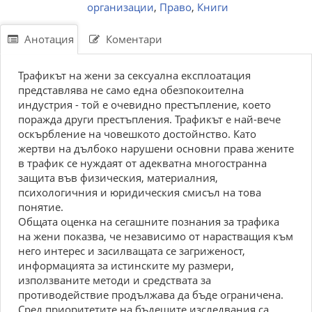
организации
,
Право
,
Книги
Анотация
Коментари
Трафикът на жени за сексуална експлоатация
представлява не само една обезпокоителна
индустрия - той е очевидно престъпление, което
поражда други престъпления. Трафикът е най-вече
оскърбление на човешкото достойнство. Като
жертви на дълбоко нарушени основни права жените
в трафик се нуждаят от адекватна многостранна
защита във физическия, материалния,
психологичния и юридическия смисъл на това
понятие.
Общата оценка на сегашните познания за трафика
на жени показва, че независимо от нарастващия към
него интерес и засилващата се загриженост,
информацията за истинските му размери,
използваните методи и средствата за
противодействие продължава да бъде ограничена.
Сред приоритетите на бъдещите изследвания са