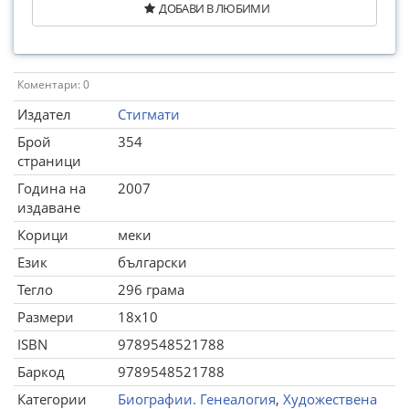
ДОБАВИ В ЛЮБИМИ
Коментари: 0
Издател
Стигмати
Брой
354
страници
Година на
2007
издаване
Корици
меки
Език
български
Тегло
296 грама
Размери
18x10
ISBN
9789548521788
Баркод
9789548521788
Категории
Биографии. Генеалогия
,
Художествена