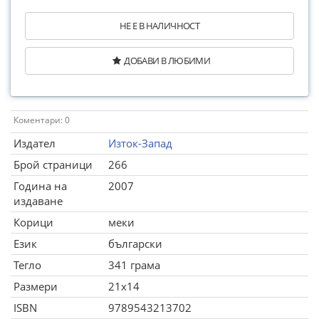
НЕ Е В НАЛИЧНОСТ
ДОБАВИ В ЛЮБИМИ
Коментари: 0
Издател
Изток-Запад
Брой страници
266
Година на
2007
издаване
Корици
меки
Език
български
Тегло
341 грама
Размери
21x14
ISBN
9789543213702