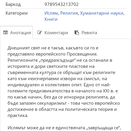
Баркод
9789543213702
Категории
Ислям
,
Религия
,
Хуманитарни науки
,
Книги
Анотация
Коментари
Ревюта
Днешният свят не е такъв, какъвто си го е
представяло европейското Просвещение.
Религиозните „предразсъдъци“ не са останали в
историята и дори светските пластове на
съвременната култура се обръщат към религиите
като към неизчерпаеми извори на смисъл, на
индивидуален и колективен опит. Едно от най-
големите предизвикателства в началото на ХХI в. е
по какъв начин, без да се игнорира религията, да
бъде запазен секуларизмът - това чисто европейско
достижение в областта на политическата теория и
практика.
Ислямът може да не е единствената „завръщаща се“,