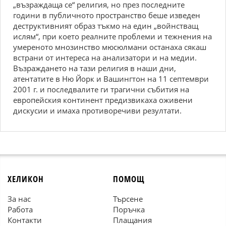
„възраждаща се“ религия, но през последните
години в публичното пространство беше изведен
деструктивният образ тъкмо на един „войнстващ
ислям“, при което реалните проблеми и тежнения на
умереното мнозинство мюсюлмани останаха сякаш
встрани от интереса на анализатори и на медии.
Възраждането на тази религия в наши дни,
атентатите в Ню Йорк и Вашингтон на 11 септември
2001 г. и последвалите ги трагични събития на
европейския континент предизвикаха оживени
дискусии и имаха противоречиви резултати.
ХЕЛИКОН
ПОМОЩ
За нас
Търсене
Работа
Поръчка
Контакти
Плащания