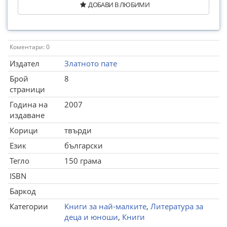
ДОБАВИ В ЛЮБИМИ
Коментари: 0
Издател
Златното пате
Брой
8
страници
Година на
2007
издаване
Корици
твърди
Език
български
Тегло
150 грама
ISBN
Баркод
Категории
Книги за най-малките
,
Литература за
деца и юноши
,
Книги