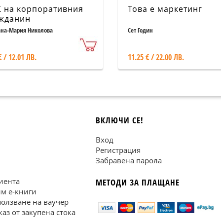
 на корпоративния
Това е маркетинг
жданин
на-Мария Николова
Сет Годин
€ / 12.01 ЛВ.
11.25 € / 22.00 ЛВ.
ВКЛЮЧИ СЕ!
Вход
Регистрация
Забравена парола
иента
МЕТОДИ ЗА ПЛАЩАНЕ
им е-книги
ползване на ваучер
каз от закупена стока