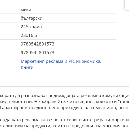
меки
български
245 грама
23x16.5
9789542801573
9789542801573
Маркетинг, реклама и PR
,
Икономика
,
Книги
 хората да разпознават подвеждащата рекламна комуникация 
кидневието ни. Не забравяйте, че всъщност, колкото и “топл
Гарантирани са единствено приходите на компанията, често
еждащата реклама като част от своите интегрирани маркет
теристики на продукти, които се представят на масовия пот