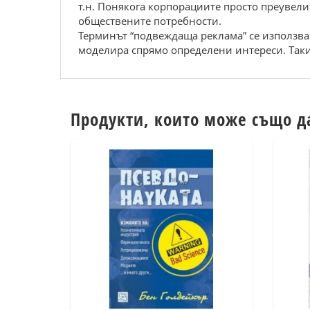
т.н. Понякога корпорациите просто преувели
обществените потребности.
Терминът “подвеждаща реклама” се използва 
моделира спрямо определени интереси. Такив
Продукти, които може също д