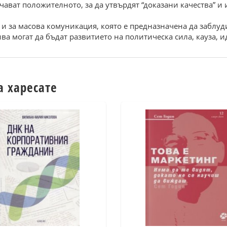
чават положителното, за да утвърдят “доказани качества” и
и за масова комуникация, която е предназначена да заблуд
а могат да бъдат развитието на политическа сила, кауза, ид
а харесате