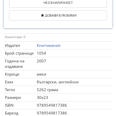
НЕ Е В НАЛИЧНОСТ
ДОБАВИ В ЛЮБИМИ
Коментари: 0
Издател
Книгомания
Брой страници
1054
Година на
2007
издаване
Корици
меки
Език
български, английски
Тегло
5262 грама
Размери
30x23
ISBN
9789549817386
Баркод
9789549817386