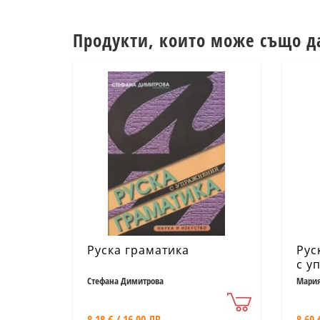
Продукти, които може също д
Руска граматика
Рус
с у
Стефана Димитрова
Мария