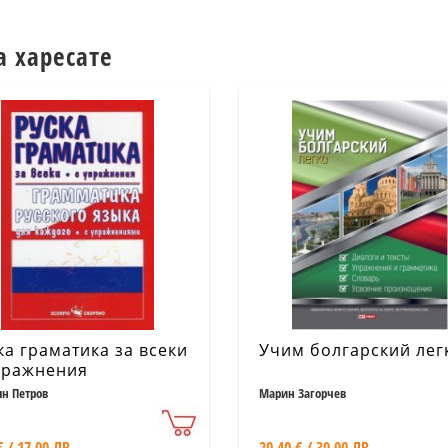
а харесате
ка граматика за всеки
Учим болгарский лег
пражнения
н Петров
Марин Загорчев