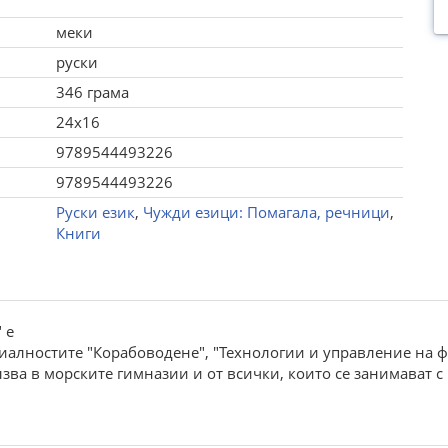
меки
руски
346 грама
24x16
9789544493226
9789544493226
Руски език
,
Чужди езици: Помагала, речници
,
Книги
 е
циалностите "Корабоводене", "Технологии и управление на 
зва в морските гимназии и от всички, които се занимават с