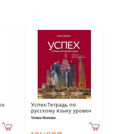
ко
Успех:Тетрадь по
русскому языку уровен
В1.1 (А1-А2-В1.1).
Татяна Ненкова
Европейской системы
уровней владения