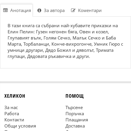
Анотация
За автора
Коментари
В тази книга са събрани най-хубавите приказки на
Елин Пелин: Гузен негонен бяга, Овен и козел,
Глупавият вълк, Голям Сечко, Малък Сечко и Баба
Марта, Торбаланци, Конче-вихрогонче, Умник Гюро с
умници другари, Дядо Божил и дяволът, Тримата
глупаци, Дядовата ръкавичка и други.
ХЕЛИКОН
ПОМОЩ
За нас
Търсене
Работа
Поръчка
Контакти
Плащания
Общи условия
Доставка