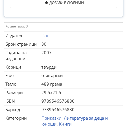
ДОБАВИ В ЛЮБИМИ
Коментари: 0
Издател
Пан
Брой страници
80
Година на
2007
издаване
Корици
твърди
Език
български
Тегло
489 грама
Размери
29.5x21.5
ISBN
9789546576880
Баркод
9789546576880
Категории
Приказки
,
Литература за деца и
юноши
,
Книги