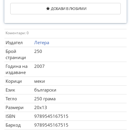
ДОБАВИ В ЛЮБИМИ
Коментари: 0
Издател
Летера
Брой
250
страници
Година на
2007
издаване
Корици
меки
Език
български
Тегло
250 грама
Размери
20x13
ISBN
9789545167515
Баркод
9789545167515