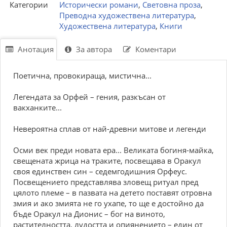
Категории
Исторически романи
,
Световна проза
,
Преводна художествена литература
,
Художествена литература
,
Книги
Анотация
За автора
Коментари
Поетична, провокираща, мистична...
Легендата за Орфей – гения, разкъсан от
вакханките...
Невероятна сплав от най-древни митове и легенди
Осми век преди новата ера... Великата богиня-майка,
свещената жрица на траките, посвещава в Оракул
своя единствен син – седемгодишния Орфеус.
Посвещението представлява зловещ ритуал пред
цялото племе – в пазвата на детето поставят отровна
змия и ако змията не го ухапе, то ще е достойно да
бъде Оракул на Дионис – бог на виното,
растителността, лудостта и опиянението – един от