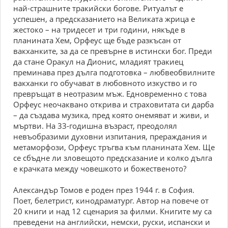
най-страшните тракийски богове. Ритуалът е
успешен, а предсказанието на Великата жрица е
жестоко – на тридесет и три години, някъде в
планината Хем, Орфеус ще бъде разкъсан от
вакханките, за да се превърне в истински бог. Преди
да стане Оракул на Дионис, младият тракиец
преминава през дълга подготовка – любвеобвилните
вакханки го обучават в любовното изкуство и го
превръщат в неотразим мъж. Едновременно с това
Орфеус неочаквано открива и страховитата си дарба
– да създава музика, пред която онемяват и живи, и
мъртви. На 33-годишна възраст, преодолял
невъобразими духовни изпитания, прераждания и
метаморфози, Орфеус тръгва към планината Хем. Ще
се сбъдне ли зловещото предсказание и колко дълга
е крачката между човешкото и божественото?
Александър Томов е роден през 1944 г. в София.
Поет, белетрист, кинодраматург. Автор на повече от
20 книги и над 12 сценария за филми. Книгите му са
преведени на английски, немски, руски, испански и