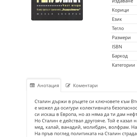
издаване
Корици
Език
Тегло
Размери
ISBN
Баркод
Категории
Анотация
Коментари
Сталин държи в ръцете си ключовете към Вто
е можел да осигури колективната безопаснос
си искаш в Европа, но аз няма да ти дам неф
Но Сталин е действал другояче. Той е казал н
мед, калай, ванадий, молибден, волфрам. Нап
На пръв поглед политиката на Сталин страда 