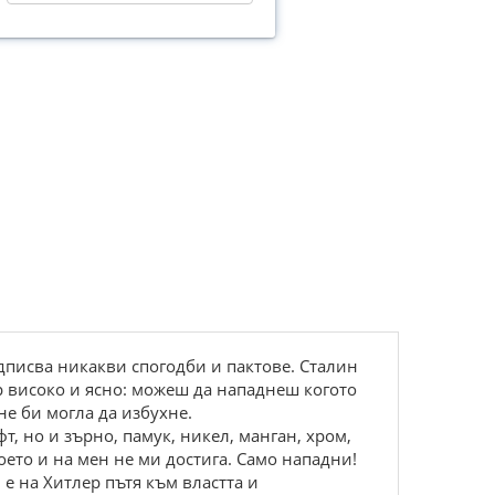
дписва никакви спогодби и пактове. Сталин
ер високо и ясно: можеш да нападнеш когото
не би могла да избухне.
т, но и зърно, памук, никел, манган, хром,
което и на мен не ми достига. Само нападни!
 е на Хитлер пътя към властта и