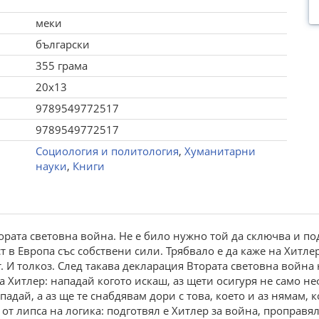
меки
български
355 грама
20x13
9789549772517
9789549772517
Социология и политология
,
Хуманитарни
науки
,
Книги
рата световна война. Не е било нужно той да сключва и по
т в Европа със собствени сили. Трябвало е да каже на Хитл
т. И толкоз. След такава декларация Втората световна война 
а Хитлер: нападай когото искаш, аз щети осигуря не само неф
адай, а аз ще те снабдявам дори с това, което и аз нямам, 
от липса на логика: подготвял е Хитлер за война, проправял