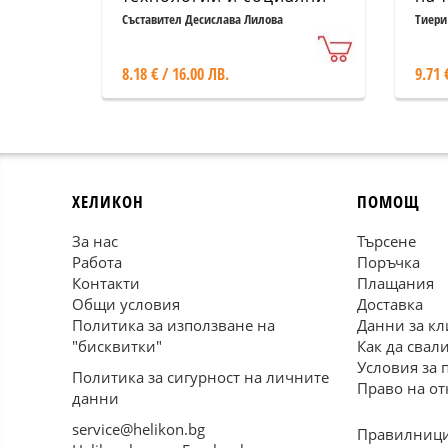
светове. Сборник статии
Съставител Десислава Лилова
Тиери
8.18 € / 16.00 ЛВ.
9.71 
ХЕЛИКОН
ПОМОЩ
За нас
Търсене
Работа
Поръчка
Контакти
Плащания
Общи условия
Доставка
Политика за използване на
Данни за кл
"бисквитки"
Как да свал
Условия за 
Политика за сигурност на личните
Право на от
данни
service@helikon.bg
Правилници