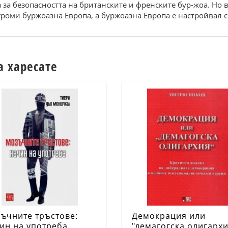
за безопасността на британските и френските бур-жоа. Но в
згроми буржоазна Европа, а буржоазна Европа е настройвал 
а харесате
ъчните тръстове:
Демокрация или
ин на употреба
"демагогска олигархи