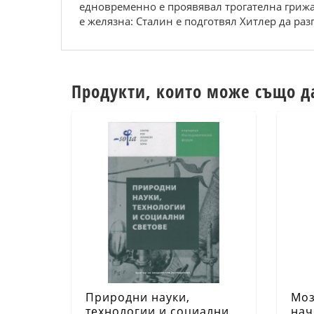
едновременно е проявявал трогателна грижа 
е желязна: Сталин е подготвял Хитлер да ра
Продукти, които може също д
Природни науки,
Моз
технологии и социални
нач