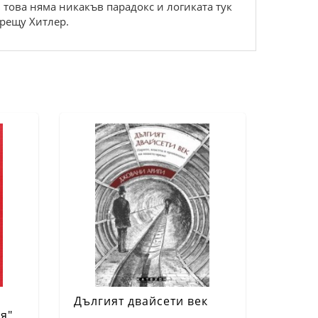
 това няма никакъв парадокс и логиката тук
срещу Хитлер.
Дългият двайсети век
я"