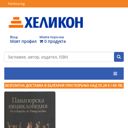
Helikon.bg
Вход
Моята поръчка
Моят профил
0 продукта
БЕЗПЛАТНА ДОСТАВКА В БЪЛГАРИЯ ПРИ ПОРЪЧКА
НАД 35.28 € / 69 ЛВ.