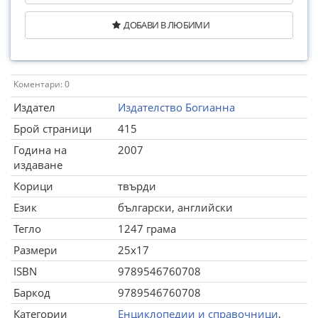
ДОБАВИ В ЛЮБИМИ
Коментари: 0
Издател
Издателство Богианна
Брой страници
415
Година на
2007
издаване
Корици
твърди
Език
български, английски
Тегло
1247 грама
Размери
25x17
ISBN
9789546760708
Баркод
9789546760708
Категории
Енциклопедии и справочници
,