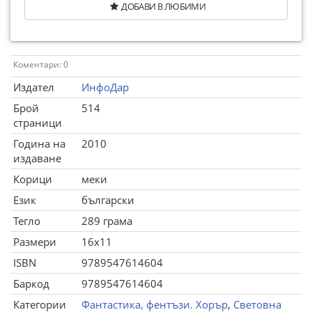
ДОБАВИ В ЛЮБИМИ
Коментари: 0
Издател
ИнфоДар
Брой
514
страници
Година на
2010
издаване
Корици
меки
Език
български
Тегло
289 грама
Размери
16x11
ISBN
9789547614604
Баркод
9789547614604
Категории
Фантастика, фентъзи. Хорър
,
Световна