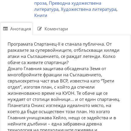
проза
,
Преводна художествена
литература
,
Художествена литература
,
Книги
Анотация
Коментари
Програмата Спартанец-II е станала публична. От
разказите за супервойниците, отблъскващи хиляди
атаки на Съглашението, се раждат легенди. Колко
обаче са живите спартанци?
Докато Главния защитава обсадената Земя от
многобройните фракции на Съглашението,
свръхсекретна част във ВСР, известна като “Трети
отдел”, изготвя план, с който да спечели
жизненоважно време на КУОН. Те обаче ще се
нуждаят от стотици войници... и от един спартанец.
Планетата Оникс изглежда идеалното място, на
което да бъде осъществен този план. Но когато
Главния унищожава Хейло, нещо се задейства и в
нейните дълбини – една забравена древна
технология на предходниците оживява и