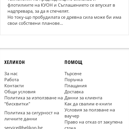
флотилиите на КУОН и Съглашението се впускат в
надпревара, за да я спечелят.
Но току-що пробудилата се древна сила може би има
свои собствени планове...
ХЕЛИКОН
ПОМОЩ
За нас
Търсене
Работа
Поръчка
Контакти
Плащания
Общи условия
Доставка
Политика за използване на
Данни за клиента
"бисквитки"
Как да свалим е-книги
Условия за ползване на
Политика за сигурност на
ваучер
личните данни
Право на отказ от закупена
service@helikon.bg
стока