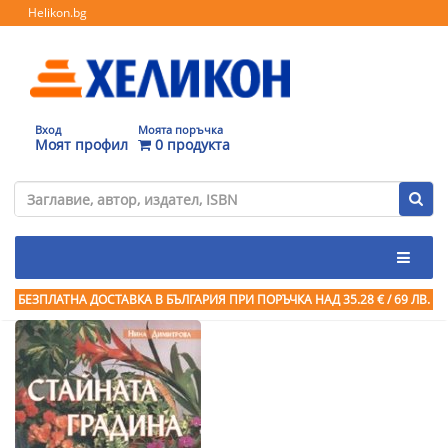
Helikon.bg
Вход
Моята поръчка
Моят профил
0 продукта
БЕЗПЛАТНА ДОСТАВКА В БЪЛГАРИЯ ПРИ ПОРЪЧКА
НАД 35.28 € / 69 ЛВ.