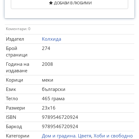
ДОБАВИ В ЛЮБИМИ
Коментари: 0
Издател
Колхида
Брой
274
страници
Година на
2008
издаване
Корици
меки
Език
български
Тегло
465 грама
Размери
23x16
ISBN
9789546720924
Баркод
9789546720924
Категории
Дом и градина. Цветя
,
Хоби и свободно