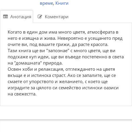
време
,
Книги
Анотация
Коментари
Когато в един дом има много цветя, атмосферата в
него е изящна и жива. Невероятно е усещането пред
очите ви, под вашите грижи, да расте красота.
Тази книга ще ви "запознае" с много цветя, ще ви
подскаже куп идеи, ще ви въведе постепенно в света
на "домашната" природа.
Освен хоби и релаксация, отглеждането на цветя
вкъщи е и истинска страст. Ако се запалите, ще се
смаете от упорството и желанието, с което ще
изградите за цялото си семейство истински оазиси
на свежестта.