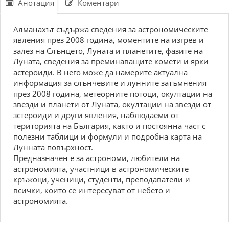
Анотация
Коментари
Алманахът съдържа сведения за астрономическите
явления през 2008 година, моментите на изгрев и
залез на Слънцето, Луната и планетите, фазите на
Луната, сведения за преминаващите комети и ярки
астероиди. В него може да намерите актуална
информация за слънчевите и лунните затъмнения
през 2008 година, метеорните потоци, окултации на
звезди и планети от Луната, окултации на звезди от
зстероиди и други явления, наблюдаеми от
територията на България, както и постоянна част с
полезни таблици и формули и подробна карта на
Лунната повърхност.
Предназначен е за астрономи, любители на
астрономията, участници в астрономическите
кръжоци, ученици, студенти, преподаватели и
всички, които се интересуват от небето и
астрономията.