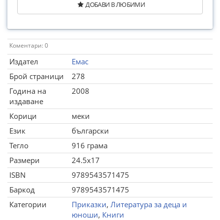
ДОБАВИ В ЛЮБИМИ
Коментари: 0
Издател
Емас
Брой страници
278
Година на
2008
издаване
Корици
меки
Език
български
Тегло
916 грама
Размери
24.5x17
ISBN
9789543571475
Баркод
9789543571475
Категории
Приказки
,
Литература за деца и
юноши
,
Книги