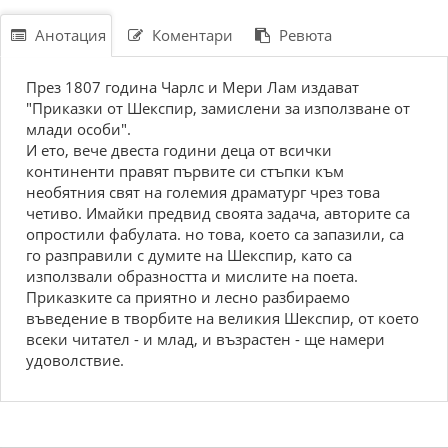
Анотация
Коментари
Ревюта
През 1807 година Чарлс и Мери Лам издават
"Приказки от Шекспир, замислени за използване от
млади особи".
И ето, вече двеста години деца от всички
континенти правят първите си стъпки към
необятния свят на големия драматург чрез това
четиво. Имайки предвид своята задача, авторите са
опростили фабулата. но това, което са запазили, са
го разправили с думите на Шекспир, като са
използвали образността и мислите на поета.
Приказките са приятно и лесно разбираемо
въведение в творбите на великия Шекспир, от което
всеки читател - и млад, и възрастен - ще намери
удоволствие.