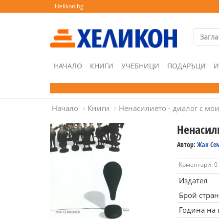
Helikon.bg
НАЧАЛО
КНИГИ
УЧЕБНИЦИ
ПОДАРЪЦИ
И
Начало
Книги
Ненасилието - диалог с мо
Ненасил
Автор:
Жак Се
Коментари: 0
Издател
Брой стра
Година на