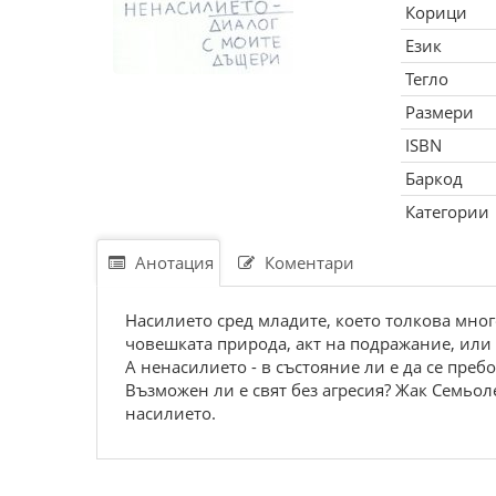
Корици
Език
Тегло
Размери
ISBN
Баркод
Категории
Анотация
Коментари
Насилието сред младите, което толкова мног
човешката природа, акт на подражание, или 
А ненасилието - в състояние ли е да се преб
Възможен ли е свят без агресия? Жак Семьол
насилието.