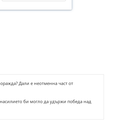
поражда? Дали е неотменна част от
ненасилието би могло да удържи победа над