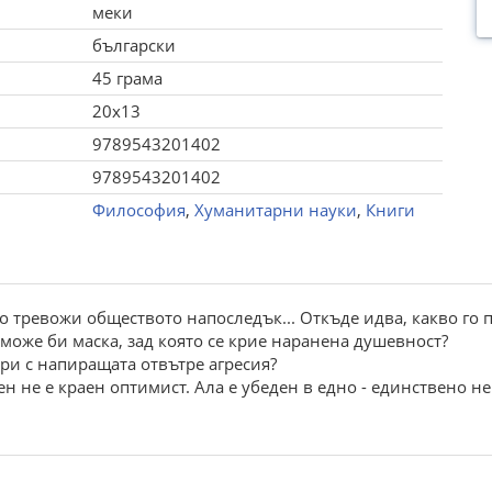
меки
български
45 грама
20x13
9789543201402
9789543201402
Философия
,
Хуманитарни науки
,
Книги
о тревожи обществото напоследък... Откъде идва, какво го 
може би маска, зад която се крие наранена душевност?
ори с напиращата отвътре агресия?
ен не е краен оптимист. Ала е убеден в едно - единствено 