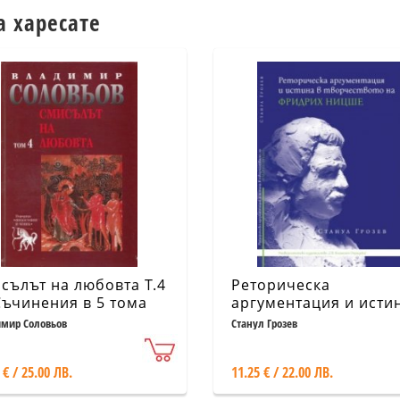
а харесате
сълът на любовта Т.4
Реторическа
Съчинения в 5 тома
аргументация и исти
творчеството на
мир Соловьов
Станул Грозев
Фридрих Ницше
 € / 25.00 ЛВ.
11.25 € / 22.00 ЛВ.