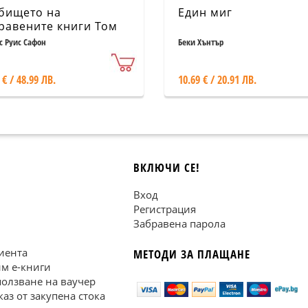
бището на
Един миг
равените книги Том
Юбилейно издание
с Руис Сафон
Беки Хънтър
 € / 48.99 ЛВ.
10.69 € / 20.91 ЛВ.
ВКЛЮЧИ СЕ!
Вход
Регистрация
Забравена парола
иента
МЕТОДИ ЗА ПЛАЩАНЕ
им е-книги
ползване на ваучер
каз от закупена стока