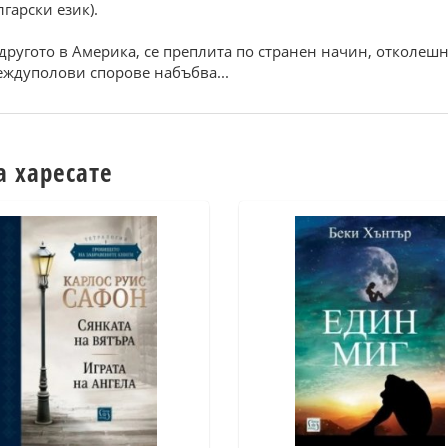
гарски език).
 другото в Америка, се преплита по странен начин, отколе
еждуполови спорове набъбва...
а харесате