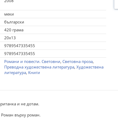
2008
меки
български
420 грама
20x13
9789547335455
9789547335455
Романи и повести. Световни
,
Световна проза
,
Преводна художествена литература
,
Художествена
литература
,
Книги
Британка и не дотам.
а. Роман върху роман.