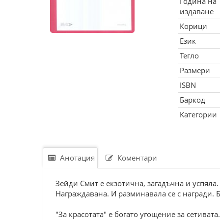
Година на
издаване
Корици
Език
Тегло
Размери
ISBN
Баркод
Категории
Анотация
Коментари
Зейди Смит е екзотична, загадъчна и успяла.
Награждавана. И разминавала се с награди. 
"За красотата" е богато угощение за сетиват