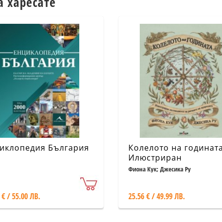
а харесате
иклопедия България
Колелото на годината
Илюстриран
пътеводител за ритм
Фиона Кук; Джесика Ру
на природата
 € / 55.00 ЛВ.
25.56 € / 49.99 ЛВ.