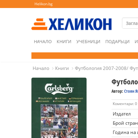
Helikon.bg
НАЧАЛО
КНИГИ
УЧЕБНИЦИ
ПОДАРЪЦИ
И
Начало
Книги
Футбология 2007-2008/ Фу
Футболо
Автор:
Стоян Я
Коментари: 0
Издател
Брой стра
Година на