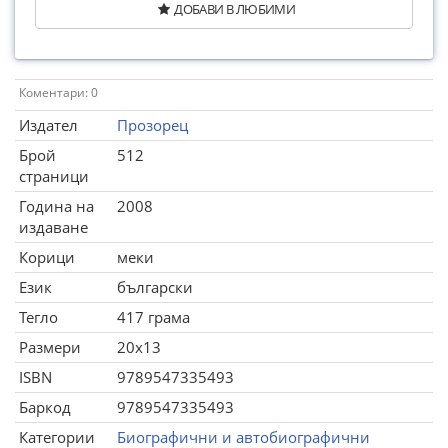
ДОБАВИ В ЛЮБИМИ
Коментари: 0
Издател
Прозорец
Брой
512
страници
Година на
2008
издаване
Корици
меки
Език
български
Тегло
417 грама
Размери
20x13
ISBN
9789547335493
Баркод
9789547335493
Категории
Биографични и автобиографични