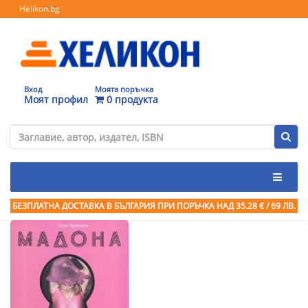
Helikon.bg
Вход
Моята поръчка
Моят профил
0 продукта
БЕЗПЛАТНА ДОСТАВКА В БЪЛГАРИЯ ПРИ ПОРЪЧКА
НАД 35.28 € / 69 ЛВ.