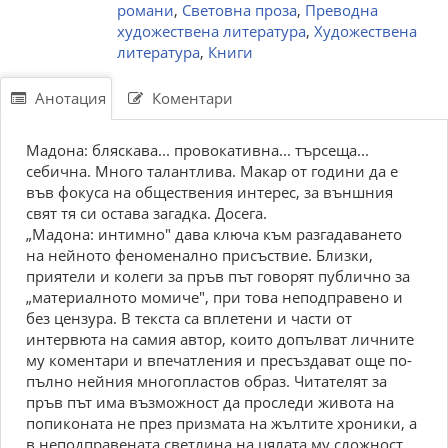
романи
,
Световна проза
,
Преводна
художествена литература
,
Художествена
литература
,
Книги
Анотация
Коментари
Мадона: бляскава... провокативна... търсеща...
себична. Много талантлива. Макар от години да е
във фокуса на обществения интерес, за външния
свят тя си остава загадка. Досега.
„Мадона: интимно" дава ключа към разгадаването
на нейното феноменално присъствие. Близки,
приятели и колеги за пръв път говорят публично за
„материалното момиче", при това неподправено и
без цензура. В текста са вплетени и части от
интервюта на самия автор, които допълват личните
му коментари и впечатления и пресъздават още по-
пълно нейния многопластов образ. Читателят за
пръв път има възможност да проследи живота на
попиконата не през призмата на жълтите хроники, а
в неподправената светлина на цялата му сложност.