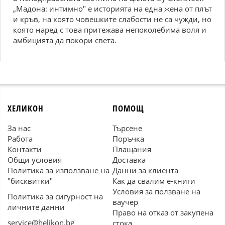
„Мадона: интимно" е историята на една жена от плът
и кръв, на която човешките слабости не са чужди, но
която наред с това притежава непоколебима воля и
амбицията да покори света.
ХЕЛИКОН
ПОМОЩ
За нас
Търсене
Работа
Поръчка
Контакти
Плащания
Общи условия
Доставка
Политика за използване на
Данни за клиента
"бисквитки"
Как да свалим е-книги
Условия за ползване на
Политика за сигурност на
ваучер
личните данни
Право на отказ от закупена
service@helikon.bg
стока