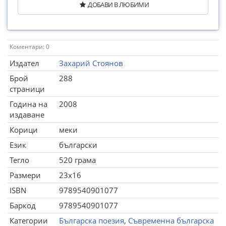
ДОБАВИ В ЛЮБИМИ
Коментари: 0
Издател
Захарий Стоянов
Брой
288
страници
Година на
2008
издаване
Корици
меки
Език
български
Тегло
520 грама
Размери
23x16
ISBN
9789540901077
Баркод
9789540901077
Категории
Българска поезия
,
Съвременна българска