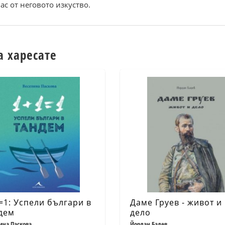
с от неговото изкуство.
а харесате
=1: Успели българи в
Даме Груев - живот и
дем
дело
ина Паскова
Йордан Бадев