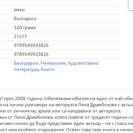
меки
български
320 грама
21x17
9789549933826
9789549933826
Биографии. Генеалогия
,
Художествена
литература
,
Книги
а“ през 2008 година отбелязваме юбилея на един от най-о
та на лични разговори на авторката Лена Драмбозова с акть
ни от личния му архив или са направени от авторката.
ана от Лена Драмбозова, която повече от тридесет години с
ичаен начин да бъде представен един актьор – не с гласа на
ност има особено очарование. Освен това тази книга е нач