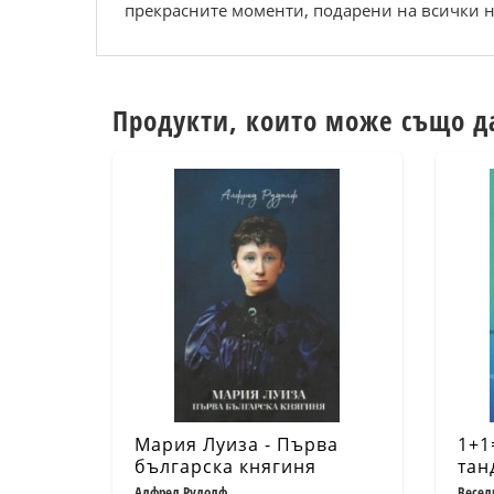
прекрасните моменти, подарени на всички на
Продукти, които може също д
Мария Луиза - Първа
1+1
българска княгиня
тан
Алфред Рудолф
Весел