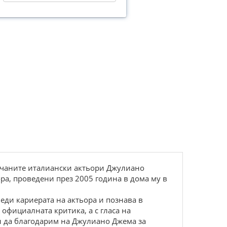
бичаните италиански актьори Джулиано
ора, проведени през 2005 година в дома му в
леди кариерата на актьора и познава в
 официалната критика, а с гласа на
ин да благодарим на Джулиано Джема за