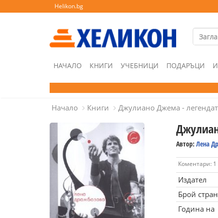
Helikon.bg
НАЧАЛО
КНИГИ
УЧЕБНИЦИ
ПОДАРЪЦИ
И
Начало
Книги
Джулиано Джема - легендат
Джулиан
Автор:
Лена Д
Коментари: 1
Издател
Брой стра
Година на