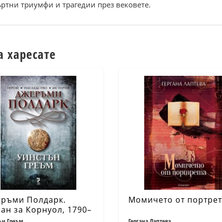
ртни триумфи и трагедии през вековете.
а харесате
ръми Полдарк.
Момичето от портре
ан за Корнуол, 1790–
1
ън Греъм
Гергана Лаптева