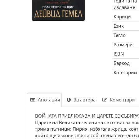
Година на
издаване
Корици
Език
Тегло
Размери
ISBN
Баркод
Категории
Анотация
За автора
Коментари
ВОЙНАТА ПРИБЛИЖАВА И ЦАРЕТЕ СЕ СЪБИРА
Царете на Великата зеленина се готвят за в
трима пътници: Пирия, избягала жрица, коят
който ще изкове своята собствена легенда в 