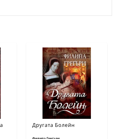
та
Другата Болейн
Филипа Грегъри