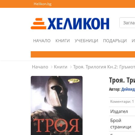
Helikon.bg
НАЧАЛО
КНИГИ
УЧЕБНИЦИ
ПОДАРЪЦИ
И
Начало
Книги
Троя. Трилогия Кн.2: Гръм
Троя. Т
Автор:
Дейвид
Коментари: 1
Издател
Брой
страници