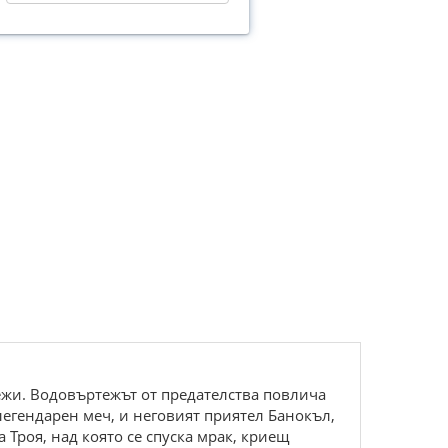
бежи. Водовъртежът от предателства повлича
легендарен меч, и неговият приятел Банокъл,
 Троя, над която се спуска мрак, криещ