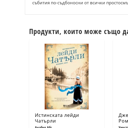
събития по-съдбоносни от всички простосмъ
Продукти, които може също д
Истинската лейди
Дже
Чатърли
Ром
179
Анабел Абс
Уинст