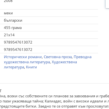
2008
меки
български
455 грама
21x14
9789547613072
9789547613072
Исторически романи
,
Световна проза
,
Преводна
художествена литература
,
Художествена
литература
,
Книги
Т
ойна, всеки със собствените си планове за завоевания и гра
о пази ужасяваща тайна; Калиадес, войн с високи идеали и 
предстоящите битки. Заедно те се отправят към прословутата