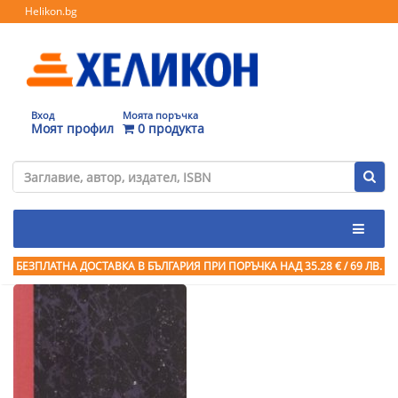
Helikon.bg
Вход
Моята поръчка
Моят профил
0 продукта
БЕЗПЛАТНА ДОСТАВКА В БЪЛГАРИЯ ПРИ ПОРЪЧКА
НАД 35.28 € / 69 ЛВ.