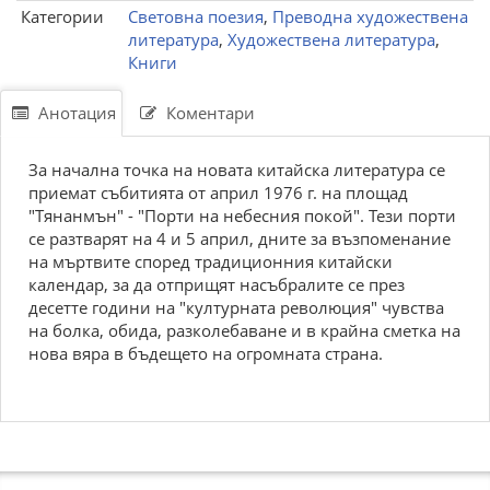
Категории
Световна поезия
,
Преводна художествена
литература
,
Художествена литература
,
Книги
Анотация
Коментари
За начална точка на новата китайска литература се
приемат събитията от април 1976 г. на площад
"Тянанмън" - "Порти на небесния покой". Тези порти
се разтварят на 4 и 5 април, дните за възпоменание
на мъртвите според традиционния китайски
календар, за да отприщят насъбралите се през
десетте години на "културната революция" чувства
на болка, обида, разколебаване и в крайна сметка на
нова вяра в бъдещето на огромната страна.