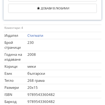
ДОБАВИ В ЛЮБИМИ
Коментари: 4
Издател
Стигмати
Брой
230
страници
Година на
2008
издаване
Корици
меки
Език
български
Тегло
268 грама
Размери
20x15
ISBN
9789543360482
Баркод
9789543360482