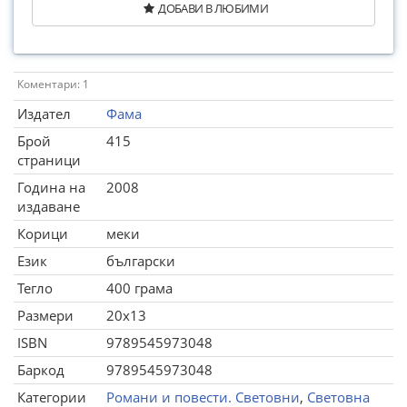
ДОБАВИ В ЛЮБИМИ
Коментари: 1
Издател
Фама
Брой
415
страници
Година на
2008
издаване
Корици
меки
Език
български
Тегло
400 грама
Размери
20x13
ISBN
9789545973048
Баркод
9789545973048
Категории
Романи и повести. Световни
,
Световна