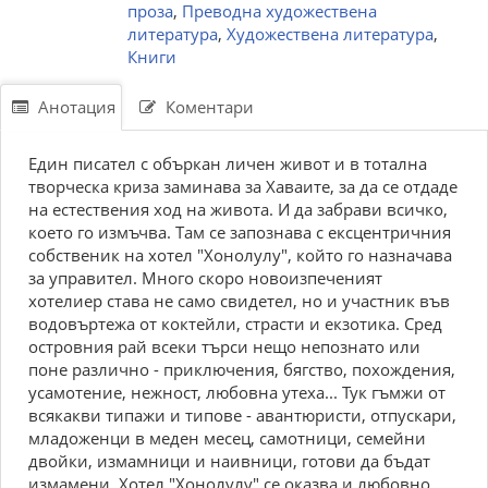
проза
,
Преводна художествена
литература
,
Художествена литература
,
Книги
Анотация
Коментари
Един писател с объркан личен живот и в тотална
творческа криза заминава за Хаваите, за да се отдаде
на естествения ход на живота. И да забрави всичко,
което го измъчва. Там се запознава с ексцентричния
собственик на хотел "Хонолулу", който го назначава
за управител. Много скоро новоизпеченият
хотелиер става не само свидетел, но и участник във
водовъртежа от коктейли, страсти и екзотика. Сред
островния рай всеки търси нещо непознато или
поне различно - приключения, бягство, похождения,
усамотение, нежност, любовна утеха... Тук гъмжи от
всякакви типажи и типове - авантюристи, отпускари,
младоженци в меден месец, самотници, семейни
двойки, измамници и наивници, готови да бъдат
измамени. Хотел "Хонолулу" се оказва и любовно