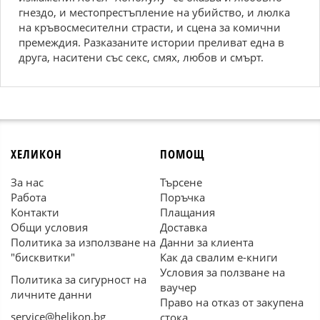
гнездо, и местопрестъпление на убийство, и люлка
на кръвосмесителни страсти, и сцена за комични
премеждия. Разказаните истории преливат една в
друга, наситени със секс, смях, любов и смърт.
ХЕЛИКОН
ПОМОЩ
За нас
Търсене
Работа
Поръчка
Контакти
Плащания
Общи условия
Доставка
Политика за използване на
Данни за клиента
"бисквитки"
Как да свалим е-книги
Условия за ползване на
Политика за сигурност на
ваучер
личните данни
Право на отказ от закупена
service@helikon.bg
стока