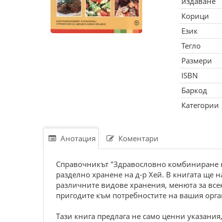
издаване
Корици
Език
Тегло
Размери
ISBN
Баркод
Категории
Анотация
Коментари
Справочникът "Здравословно комбиниране на
разделно хранене на д-р Хей. В книгата ще
различните видове хранения, менюта за всек
пригодите към потребностите на вашия орг
Тази книга предлага не само ценни указани