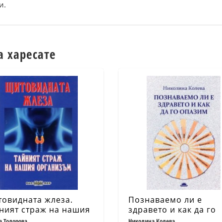
и.
а харесате
овидната жлеза.
Познаваемо ли е
ният страж на нашия
здравето и как да го
анизъм
опазим
а Тодорова
Николина Колева