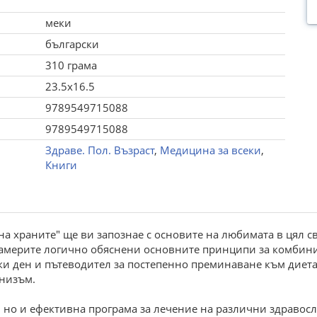
меки
български
310 грама
23.5x16.5
9789549715088
9789549715088
Здраве. Пол. Възраст
,
Медицина за всеки
,
Книги
 храните" ще ви запознае с основите на любимата в цял с
 намерите логично обяснени основните принципи за комбин
и ден и пътеводител за постепенно преминаване към диетат
анизъм.
я, но и ефективна програма за лечение на различни здравос