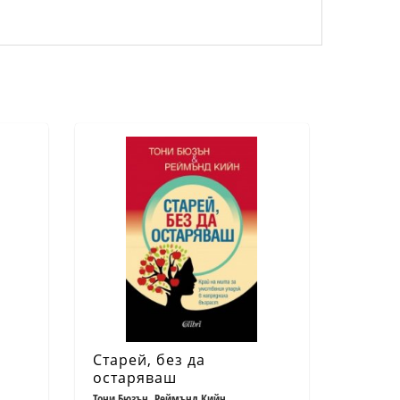
Старей, без да
остаряваш
Тони Бюзън, Реймънд Кийн