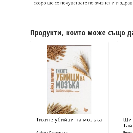
скоро ще се почувствате по-жизнени и здрав
Продукти, които може също д
Тихите убийци на мозъка
Щит
Тай
орг
Дейвид Пърлмътър
Росиц