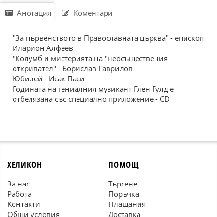
Анотация
Коментари
"За първенството в Православната църква" - епископ
Иларион Алфеев
"Колумб и мистерията на "неосъществения
откривател" - Борислав Гаврилов
Юбилей - Исак Паси
Годината на гениалния музикант Глен Гулд е
отбелязана със специално приложение - CD
ХЕЛИКОН
ПОМОЩ
За нас
Търсене
Работа
Поръчка
Контакти
Плащания
Общи условия
Доставка