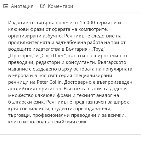
Анотация
Коментари
Изданието съдържа повече от 15 000 термини и
ключови фрази от сферата на компютрите,
организирани азбучно. Речникът е следствие на
продължителната и задълбочена работа на три от
водещите издателства в България - „Труд",
„Прозорец" и „СофтПрес", както и на широк екип от
преводачи, редактори и консултанти. Българското
издание е създадено върху основата на популярната
в Европа и в цял свят серия специализирани
речници на Peter Collin. Достоверно е възпроизведен
английският оригинал. Във всяка статия са дадени
множество ключови фрази и техният аналог на
български език. Речникът е предназначен за широк
кръг специалисти, студенти, преподаватели,
търговци, професионални преводачи и за всички,
които използват английския език.