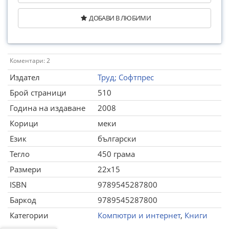
ДОБАВИ В ЛЮБИМИ
Коментари: 2
Издател
Труд; Софтпрес
Брой страници
510
Година на издаване
2008
Корици
меки
Език
български
Тегло
450 грама
Размери
22x15
ISBN
9789545287800
Баркод
9789545287800
Категории
Компютри и интернет
,
Книги