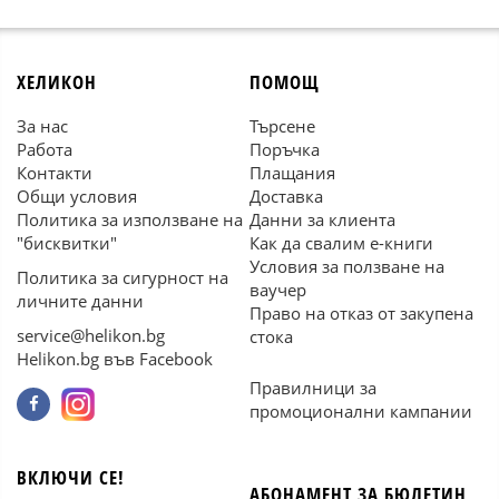
ХЕЛИКОН
ПОМОЩ
За нас
Търсене
Работа
Поръчка
Контакти
Плащания
Общи условия
Доставка
Политика за използване на
Данни за клиента
"бисквитки"
Как да свалим е-книги
Условия за ползване на
Политика за сигурност на
ваучер
личните данни
Право на отказ от закупена
service@helikon.bg
стока
Helikon.bg във Facebook
Правилници за
промоционални кампании
ВКЛЮЧИ СЕ!
АБОНАМЕНТ ЗА БЮЛЕТИН