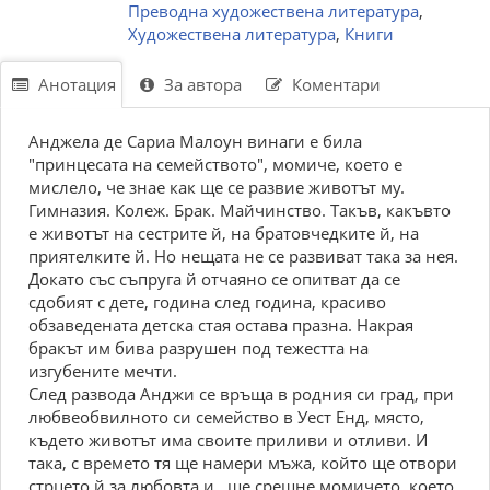
Преводна художествена литература
,
Художествена литература
,
Книги
Анотация
За автора
Коментари
Анджела де Сариа Малоун винаги е била
"принцесата на семейството", момиче, което е
мислело, че знае как ще се развие животът му.
Гимназия. Колеж. Брак. Майчинство. Такъв, какъвто
е животът на сестрите й, на братовчедките й, на
приятелките й. Но нещата не се развиват така за нея.
Докато със съпруга й отчаяно се опитват да се
сдобият с дете, година след година, красиво
обзаведената детска стая остава празна. Накрая
бракът им бива разрушен под тежестта на
изгубените мечти.
След развода Анджи се връща в родния си град, при
любвеобвилното си семейство в Уест Енд, място,
където животът има своите приливи и отливи. И
така, с времето тя ще намери мъжа, който ще отвори
стрцето й за любовта и...ще срещне момичето, което