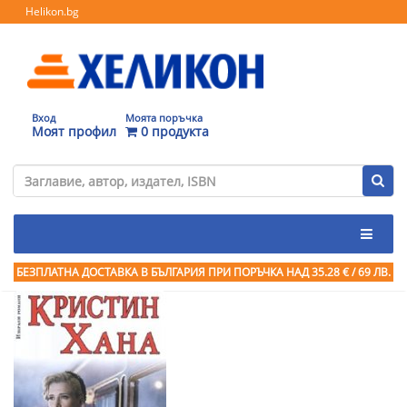
Helikon.bg
Вход
Моята поръчка
Моят профил
0 продукта
БЕЗПЛАТНА ДОСТАВКА В БЪЛГАРИЯ ПРИ ПОРЪЧКА
НАД 35.28 € / 69 ЛВ.