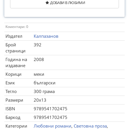
ДОБАВИ В ЛЮБИМИ
Коментари: 0
Издател
Калпазанов
Брой
392
страници
Година на
2008
издаване
Корици
меки
Език
български
Тегло
300 грама
Размери
20x13
ISBN
9789541702475
Баркод
9789541702475
Категории
Любовни романи
,
Световна проза
,