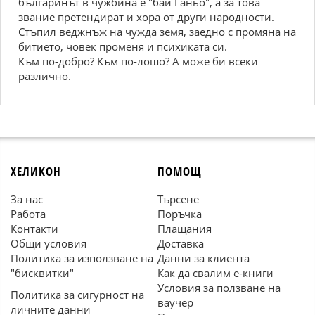
българинът в чужбина е "бай Ганьо", а за това
звание претендират и хора от други народности.
Стъпил веджнъж на чужда земя, заедно с промяна на
битието, човек променя и психиката си.
Към по-добро? Към по-лошо? А може би всеки
различно.
ХЕЛИКОН
ПОМОЩ
За нас
Търсене
Работа
Поръчка
Контакти
Плащания
Общи условия
Доставка
Политика за използване на
Данни за клиента
"бисквитки"
Как да свалим е-книги
Условия за ползване на
Политика за сигурност на
ваучер
личните данни