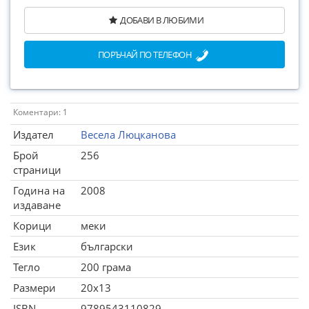
ДОБАВИ В ЛЮБИМИ
ПОРЪЧАЙ ПО ТЕЛЕФОН
Коментари: 1
Издател
Весела Люцканова
Брой
256
страници
Година на
2008
издаване
Корици
меки
Език
български
Тегло
200 грама
Размери
20x13
ISBN
9789543110829