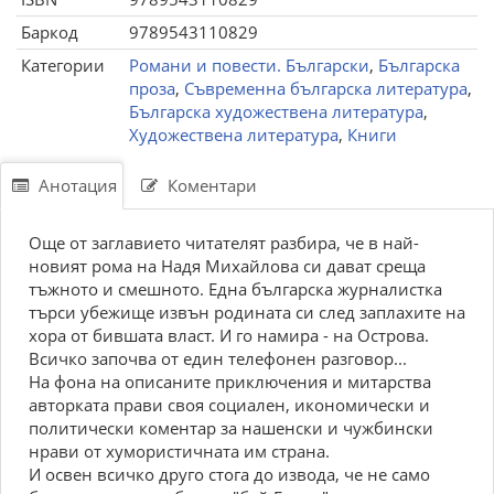
Баркод
9789543110829
Категории
Романи и повести. Български
,
Българска
проза
,
Съвременна българска литература
,
Българска художествена литература
,
Художествена литература
,
Книги
Анотация
Коментари
Още от заглавието читателят разбира, че в най-
новият рома на Надя Михайлова си дават среща
тъжното и смешното. Една българска журналистка
търси убежище извън родината си след заплахите на
хора от бившата власт. И го намира - на Острова.
Всичко започва от един телефонен разговор...
На фона на описаните приключения и митарства
авторката прави своя социален, икономически и
политически коментар за нашенски и чужбински
нрави от хумористичната им страна.
И освен всичко друго стога до извода, че не само