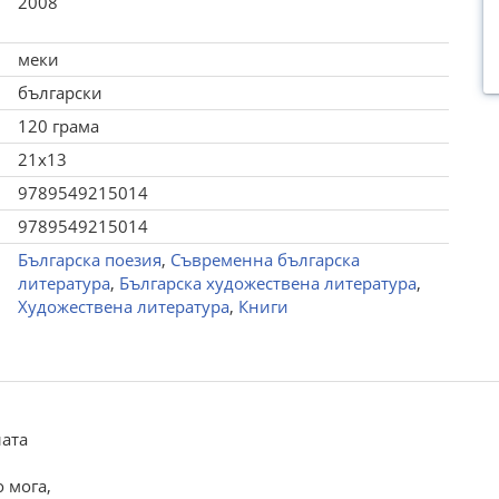
2008
меки
български
120 грама
21x13
9789549215014
9789549215014
Българска поезия
,
Съвременна българска
литература
,
Българска художествена литература
,
Художествена литература
,
Книги
лата
о мога,