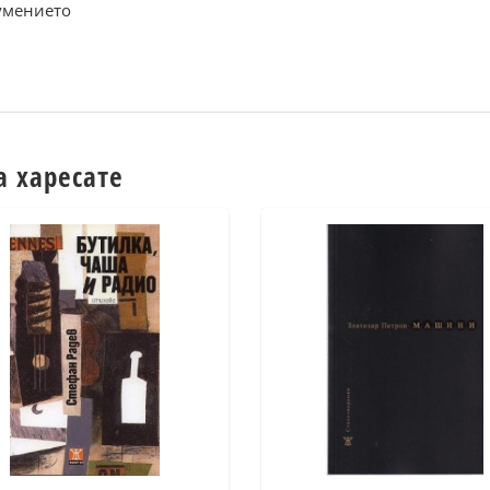
 умението
а харесате