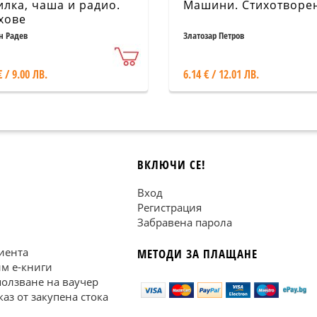
илка, чаша и радио.
Машини. Стихотворе
хове
н Радев
Златозар Петров
€ / 9.00 ЛВ.
6.14 € / 12.01 ЛВ.
ВКЛЮЧИ СЕ!
Вход
Регистрация
Забравена парола
иента
МЕТОДИ ЗА ПЛАЩАНЕ
им е-книги
ползване на ваучер
каз от закупена стока