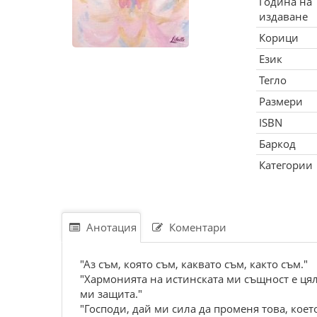
Година на
издаване
Корици
Език
Тегло
Размери
ISBN
Баркод
Категории
Анотация
Коментари
"Аз съм, която съм, каквато съм, както съм."
"Хармонията на истинската ми същност е ця
ми защита."
"Господи, дай ми сила да променя това, коет