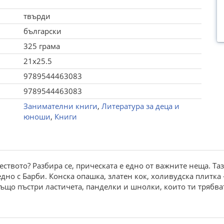
твърди
български
325 грама
21x25.5
9789544463083
9789544463083
Занимателни книги
,
Литература за деца и
юноши
,
Книги
еството? Разбира се, прическата е едно от важните неща. Та
но с Барби. Конска опашка, златен кок, холивудска плитка -
ъщо пъстри ластичета, панделки и шнолки, които ти трябв