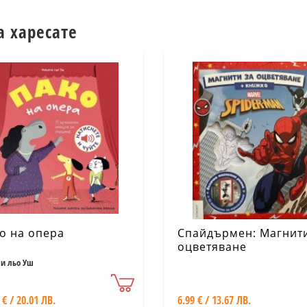
а харесате
о на опера
Спайдърмен: Магнити
оцветяване
и льо Уш
 € / 20.01 ЛВ.
6.99 € / 13.67 ЛВ.