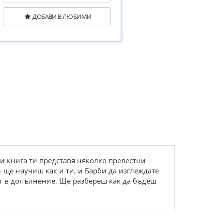
ДОБАВИ В ЛЮБИМИ
зи книга ти представя няколко прелестни
 ще научиш как и ти, и Барби да изглеждате
ат в допълнение. Ще разбереш как да бъдеш