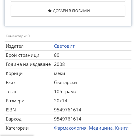
ДОБАВИ В ЛЮБИМИ
Коментари: 0
Издател
Световит
Брой страници
80
Година на издаване
2008
Корици
меки
Език
български
Тегло
105 грама
Размери
20x14
ISBN
9549761614
Баркод
9549761614
Категории
Фармакология
,
Медицина
,
Книги