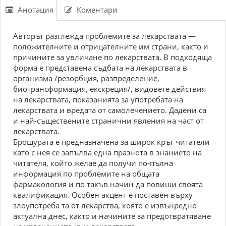
Анотация
Коментари
Авторът разглежда проблемите за лекарствата —
положителните и отрицателните им страни, както и
причините за увличане по лекарствата. В подходяща
форма е представена съдбата на лекарствата в
организма /резорбция, разпределение,
биотрансформация, екскреция/, видовете действия
на лекарствата, показанията за употребата на
лекарствата и вредата от самолечението. Дадени са
и най-съществените странични явления на част от
лекарствата.
Брошурата е предназначена за широк кръг читатели
като с нея се запълва една празнота в знанието на
читателя, който желае да получи по-пълна
информация по проблемите на общата
фармакология и по такъв начин да повиши своята
квалификация. Особен акцент е поставен върху
злоупотреба та от лекарства, която е извънредно
актуална днес, както и начините за предотвратяване