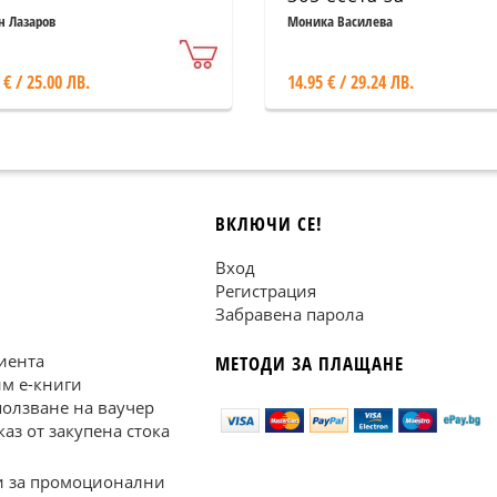
необикновени дни
н Лазаров
Моника Василева
 € / 25.00 ЛВ.
14.95 € / 29.24 ЛВ.
ВКЛЮЧИ СЕ!
Вход
Регистрация
Забравена парола
иента
МЕТОДИ ЗА ПЛАЩАНЕ
им е-книги
ползване на ваучер
каз от закупена стока
 за промоционални