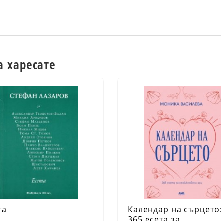
а харесате
та
Календар на сърцето
365 есета за