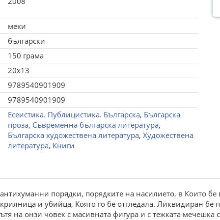
2008
меки
български
150 грама
20x13
9789540901909
9789540901909
Есеистика. Публицистика. Българска
,
Българска
проза
,
Съвременна българска литература
,
Българска художествена литература
,
Художествена
литература
,
Книги
антихуманни порядки, порядките на насилието, в Които бе 
крилница и убийца, Която го бе отгледала. Ликвидиран бе п
ътя на онзи човек с масивната фигура и с тежката мечешка с