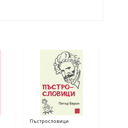
:
Пъстрословици