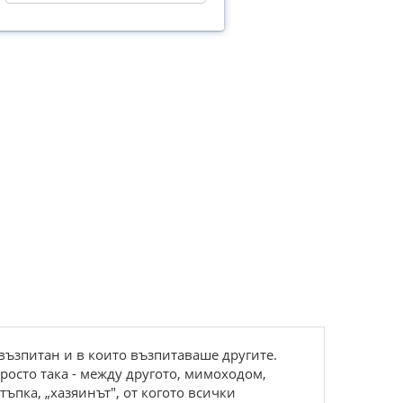
възпитан и в които възпитаваше другите.
росто така - между другото, мимоходом,
тъпка, „хазяинът", от когото всички