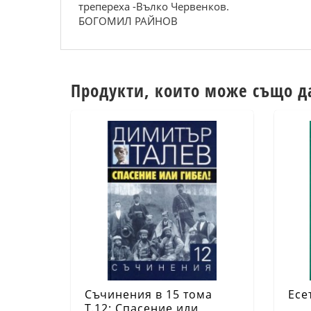
трепереха -Вълко Червенков.
БОГОМИЛ РАЙНОВ
Продукти, които може също д
Съчинения в 15 тома
Есе
Т.12: Спасение или