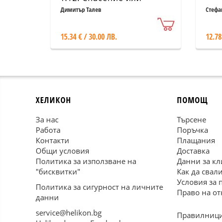
гибел!
Димитър Талев
Стефа
15.34 € / 30.00 ЛВ.
12.78
ХЕЛИКОН
ПОМОЩ
За нас
Търсене
Работа
Поръчка
Контакти
Плащания
Общи условия
Доставка
Политика за използване на
Данни за кл
"бисквитки"
Как да свал
Условия за 
Политика за сигурност на личните
Право на от
данни
service@helikon.bg
Правилници