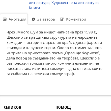
литература
,
Художествена литература
,
Книги
Анотация
За автора
Коментари
Чрез „Много шум за нищо” написана през 1598 г.,
Шекспир се връща към структурата на народните
комедии – истории с щастлив край, с доста фарсови
епизоди и клоунски сцени. Около сантименталната
интрига на Ариоставата поема „Орландо Фуриозо”,
дала повод за създаването на творбата, Шекспир е
разположил толкова много комични елементи, че
пиесата става истинска комедия, една от тези, които
са емблема на великия комедиограф.
ХЕЛИКОН
ПОМОЩ