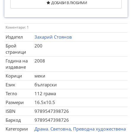
ДОБАВИ В ЛЮБИМИ
Коментари: 1
Издател
Захарий Стоянов
Брой
200
страници
Година на
2008
издаване
Корици
меки
Език
български
Тегло
112 грама
Размери
16.5x10.5
ISBN
9789547398726
Баркод
9789547398726
Категории
Драма. Световна
,
Преводна художествена