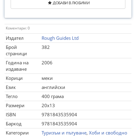
ДОБАВИ В ЛЮБИМИ
Коментари: 0
Издател
Rough Guides Ltd
Брой
382
страници
Година на
2006
издаване
Корици
меки
Език
английски
Тегло
400 грама
Размери
20x13
ISBN
9781843535904
Баркод
9781843535904
Категории
Туризъм и пътуване
,
Хоби и свободно