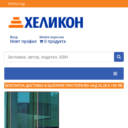
Helikon.bg
Вход
Моята поръчка
Моят профил
0 продукта
БЕЗПЛАТНА ДОСТАВКА В БЪЛГАРИЯ ПРИ ПОРЪЧКА
НАД 35.28 € / 69 ЛВ.