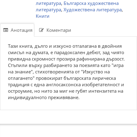
литература
,
Българска художествена
литература
,
Художествена литература
,
Книги
Анотация
Коментари
Тази книга, дълго и изкусно отгалагана в двойния
смисъл на думата, е парадоксален дебют, зад чиято
привидна скромност прозира рафинирана дързост.
Стъпили върху разбирането за поезията като "игра
на знание", стихотворенията от "Изкуство на
отлагането" провокират българската лирическа
традиция с една англосаксонска изобретателност и
остроумие, но нито за миг не губят интензитета на
индивидуалното преживяване.