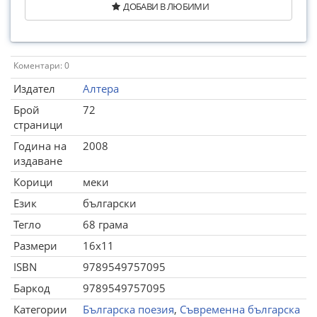
ДОБАВИ В ЛЮБИМИ
Коментари: 0
Издател
Алтера
Брой
72
страници
Година на
2008
издаване
Корици
меки
Език
български
Тегло
68 грама
Размери
16x11
ISBN
9789549757095
Баркод
9789549757095
Категории
Българска поезия
,
Съвременна българска