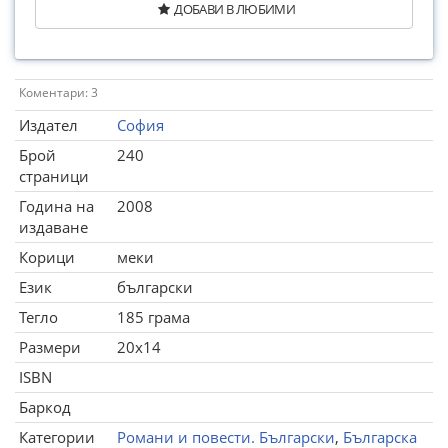
ДОБАВИ В ЛЮБИМИ
Коментари: 3
Издател
София
Брой
240
страници
Година на
2008
издаване
Корици
меки
Език
български
Тегло
185 грама
Размери
20x14
ISBN
Баркод
Категории
Романи и повести. Български
,
Българска