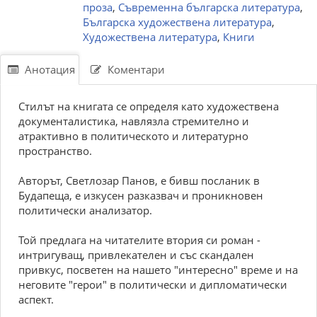
проза
,
Съвременна българска литература
,
Българска художествена литература
,
Художествена литература
,
Книги
Анотация
Коментари
Стилът на книгата се определя като художествена
документалистика, навлязла стремително и
атрактивно в политическото и литературно
пространство.
Авторът, Светлозар Панов, е бивш посланик в
Будапеща, е изкусен разказвач и проникновен
политически анализатор.
Той предлага на читателите втория си роман -
интригуващ, привлекателен и със скандален
привкус, посветен на нашето "интересно" време и на
неговите "герои" в политически и дипломатически
аспект.