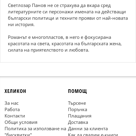
Светлозар Панов не се страхува да вкара сред
литературните си персонажи имената на действащи
български политици и техните прояви от най-новата
ни история.
Pоманът е многопластов, в него е фокусирана
красотата на света, красотата на българската жена,
силата на приятелството и любовта.
ХЕЛИКОН
ПОМОЩ
За нас
Търсене
Работа
Поръчка
Контакти
Плащания
Общи условия
Доставка
Политика за използване на
Данни за клиента
"бисквитки"
Как да свалим е-книги